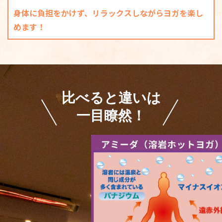
ます。遠赤外線効果で身体の芯からじわじわと温
身体に負担をかけず、リラックスしながらヨガを楽し
まり、さらに美肌効果も得られ、心と身体を癒
めます！
してくれます。
【効果】
内臓から全身の血行促進、汗による美肌効果、
マイナスイオンなどによるリラクゼーション効
果
比べると違いは
※「溶岩浴」はヨガのレッスンではありませ
ん。
一目瞭然！
※ヨガのレッスンをご希望の方は★がついてい
るレッスンをお選び下さい。
体験予約する
スタジオ
日時
あびこショッピングプ
2026/08/13 15:00 -