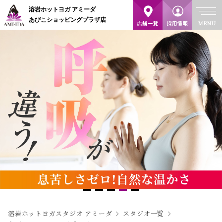
溶岩ホットヨガ アミーダ
あびこショッピングプラザ店
店舗一覧
採用情報
スタジオ
日時
Address
あびこショッピングプ
2026/08/08 10:00 -
ラザ
10:45
TEL
レッスン強度
★★★
FAX
レッスン内容
深い呼吸でゆったりと動くクラス。自律神経の
最寄駅/アクセ
バランスを整え身体をぽかぽかと温めたり、腸
ス
内環境を改善することで免疫力の向上を目指し
ていきます。ストレスを緩和し、心身のバランス
を整えましょう。
溶岩ホットヨガスタジオ アミーダ
スタジオ一覧
【効果】