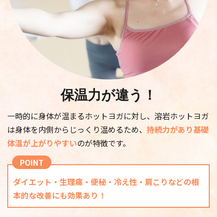
体験予約する
スタジオ
日時
あびこショッピングプ
2026/08/08 18:00 -
ラザ
18:45
保温力が違う！
レッスン強度
★★★
一時的に身体が温まるホットヨガに対し、溶岩ホットヨガ
は身体を内側からじっくり温めるため、
持続力があり基礎
レッスン内容
体温が上がりやすい
のが特徴です。
巡りの良い身体作りをサポートするクラス。ツ
イストのポーズで腸内環境を整え、全身のリン
POINT
パを刺激することでむくみや冷え・便秘の解消
を行い、健やかな心身を目指します。
ダイエット・生理痛・便秘・冷え性・肩こりなどの根
本的な改善にも効果あり！
【効果】
便秘改善、むくみ・冷え改善、腸内環境の改