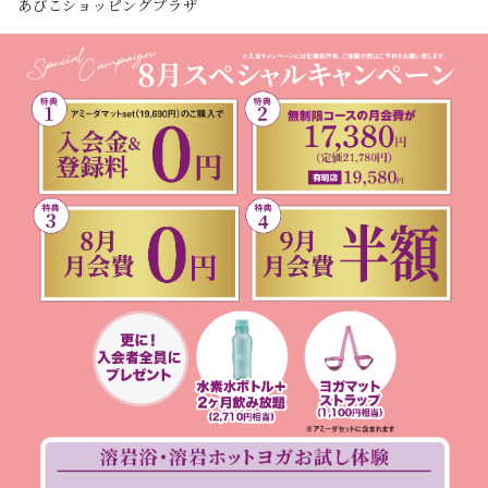
あびこショッピングプラザ
免疫力向上、呼吸を深める、血流アップ、リン
パの流れ促進
体験予約する
スタジオ
日時
あびこショッピングプ
2026/08/08 11:30 -
ラザ
12:15
レッスン強度
★
レッスン内容
優しいポーズと呼吸で心と身体をときほぐし、
リラクゼーション効果を高めていきます。
座ったポーズがメインですので初心者の方は勿
論、心身の疲労を癒したい方にも安心なクラス
です。