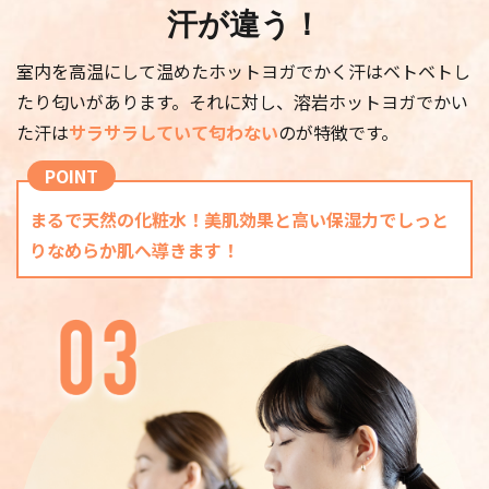
汗が違う！
【効果】
肩こり・姿勢改善、腰痛改善、身体全体の歪み
室内を高温にして温めたホットヨガでかく汗はベトベトし
を整える、肩回りの可動域を広げる
たり匂いがあります。それに対し、溶岩ホットヨガでかい
た汗は
サラサラしていて匂わない
のが特徴です。
体験予約する
POINT
まるで天然の化粧水！美肌効果と高い保湿力でしっと
スタジオ
日時
りなめらか肌へ導きます！
あびこショッピングプ
2026/08/13 11:30 -
ラザ
12:15
レッスン強度
★★★
レッスン内容
脚のお悩みに特化した美脚のクラス。下半身の
柔軟性を高めほどよく筋力をつけることで、脚
の疲労回復、むくみや歪みの改善に繋げて行き