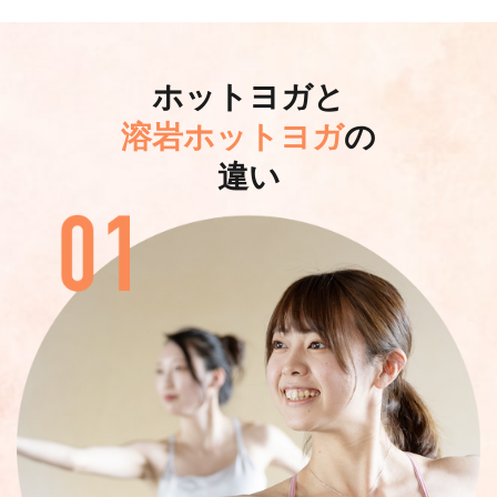
体験予約する
スタジオ
日時
ホットヨガと
あびこショッピングプ
2026/08/08 16:30 -
溶岩ホットヨガ
の
ラザ
17:15
違い
レッスン強度
★★★★
レッスン内容
胴体周りの筋肉を鍛えることでボディラインが
引き締まり、メリハリのあるボディを目指すクラ
スです。身体を内側からも外側からも磨き上げた
い方、アミーダのヨガクラスに慣れてきた方に
オススメです。
【効果】
体幹強化、滑らかなウエストラインを作る、美
しいボディラインへ導く、ストレス緩和