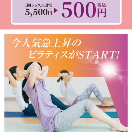
【効果】
日常生活で緊張しがちな心と身体をゆるめ筋肉
の凝りをほぐす、リラックス効果、安眠効果、
ストレス緩和
体験予約する
スタジオ
日時
あびこショッピングプ
2026/08/08 13:00 -
ラザ
13:45
レッスン強度
レッスン内容
アミーダの溶岩石には、ミネラルやバナジウ
ム・マイナスイオンなどの栄養素が含まれてい
ます。遠赤外線効果で身体の芯からじわじわと温