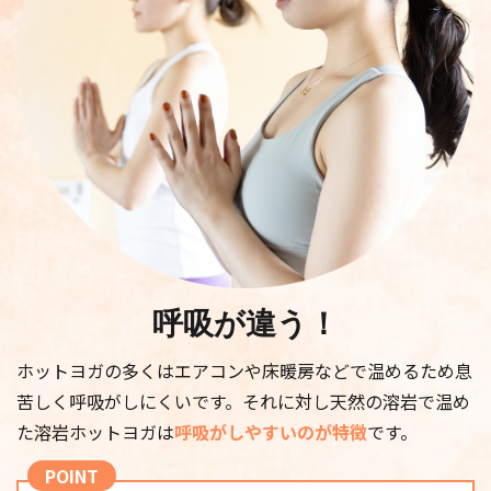
ます。メリハリのあるしなやかなレッグラインを
目指しましょう。
【効果】
O脚改善、下半身筋力アップ、ヒップアップ等に
よる脚全体の引き締め
体験予約する
スタジオ
日時
あびこショッピングプ
2026/08/13 13:00 -
呼吸が違う！
ラザ
13:45
ホットヨガの多くはエアコンや床暖房などで温めるため息
レッスン強度
苦しく呼吸がしにくいです。それに対し天然の溶岩で温め
レッスン内容
た溶岩ホットヨガは
呼吸がしやすいのが特徴
です。
アミーダの溶岩石には、ミネラルやバナジウ
POINT
ム・マイナスイオンなどの栄養素が含まれてい