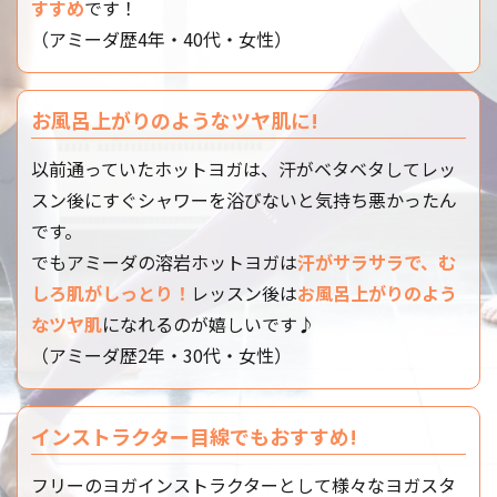
すすめ
です！
果
（アミーダ歴4年・40代・女性）
※「溶岩浴」はヨガのレッスンではありませ
ん。
※ヨガのレッスンをご希望の方は★がついてい
お風呂上がりのようなツヤ肌に!
るレッスンをお選び下さい。
以前通っていたホットヨガは、汗がベタベタしてレッ
体験予約する
スン後にすぐシャワーを浴びないと気持ち悪かったん
です。
スタジオ
日時
でもアミーダの溶岩ホットヨガは
汗がサラサラで、む
あびこショッピングプ
2026/08/13 18:00 -
しろ肌がしっとり！
レッスン後は
お風呂上がりのよう
ラザ
18:45
なツヤ肌
になれるのが嬉しいです♪
（アミーダ歴2年・30代・女性）
レッスン強度
★★★★
レッスン内容
インストラクター目線でもおすすめ!
胴体周りの筋肉を鍛えることでボディラインが
引き締まり、メリハリのあるボディを目指すクラ
フリーのヨガインストラクターとして様々なヨガスタ