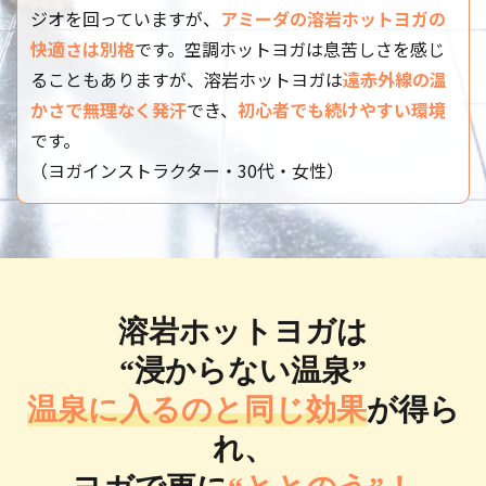
スです。身体を内側からも外側からも磨き上げた
ジオを回っていますが、
アミーダの溶岩ホットヨガの
い方、アミーダのヨガクラスに慣れてきた方に
快適さは別格
です。空調ホットヨガは息苦しさを感じ
オススメです。
ることもありますが、溶岩ホットヨガは
遠赤外線の温
かさで無理なく発汗
でき、
初心者でも続けやすい環境
【効果】
です。
体幹強化、滑らかなウエストラインを作る、美
しいボディラインへ導く、ストレス緩和
（ヨガインストラクター・30代・女性）
体験予約する
スタジオ
日時
溶岩ホットヨガは
あびこショッピングプ
2026/08/13 19:30 -
ラザ
20:15
“浸からない温泉”
レッスン強度
温泉に入るのと同じ効果
が得ら
★★★
れ、
レッスン内容