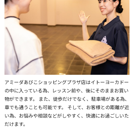
レッスン強度
レッスン内容
アミーダの溶岩石には、ミネラルやバナジウ
ム・マイナスイオンなどの栄養素が含まれてい
ます。遠赤外線効果で身体の芯からじわじわと温
まり、さらに美肌効果も得られ、心と身体を癒
してくれます。
【効果】
内臓から全身の血行促進、汗による美肌効果、
アミーダあびこショッピングプラザ店はイトーヨーカドー
マイナスイオンなどによるリラクゼーション効
果
の中に入っている為、レッスン前や、後にそのままお買い
※「溶岩浴」はヨガのレッスンではありませ
物ができます。 また、徒歩だけでなく、駐車場がある為、
ん。
車でも通うことも可能です。 そして、お客様との距離が近
※ヨガのレッスンをご希望の方は★がついてい
い為、お悩みや相談などがしやすく、快適にお過ごしいた
るレッスンをお選び下さい。
だけます。