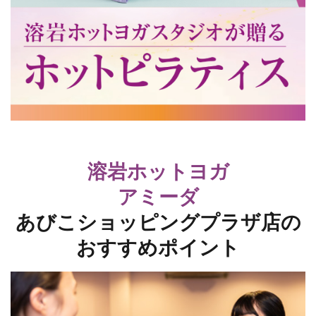
まり、さらに美肌効果も得られ、心と身体を癒
してくれます。
【効果】
内臓から全身の血行促進、汗による美肌効果、
マイナスイオンなどによるリラクゼーション効
果
※「溶岩浴」はヨガのレッスンではありませ
ん。
※ヨガのレッスンをご希望の方は★がついてい
溶岩ホットヨガ
るレッスンをお選び下さい。
アミーダ
あびこショッピングプラザ店の
体験予約する
おすすめポイント
スタジオ
日時
あびこショッピングプ
2026/08/08 15:00 -
ラザ
15:45