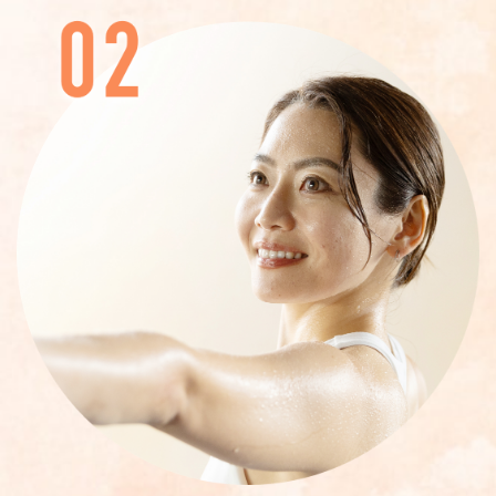
善、内臓機能を高める、ストレス緩和、リンパ
の流れ促進
体験予約する
スタジオ
日時
あびこショッピングプ
2026/08/13 10:00 -
ラザ
10:45
レッスン強度
★
レッスン内容
肩や背中周りの血行を促進し身体をぽかぽかと
温めていきます。深い呼吸と共に心の疲れも手放
して首や肩のこりからくる身体の不調もケアし
ていきましょう。巻き肩・姿勢の改善にも効果
的です。