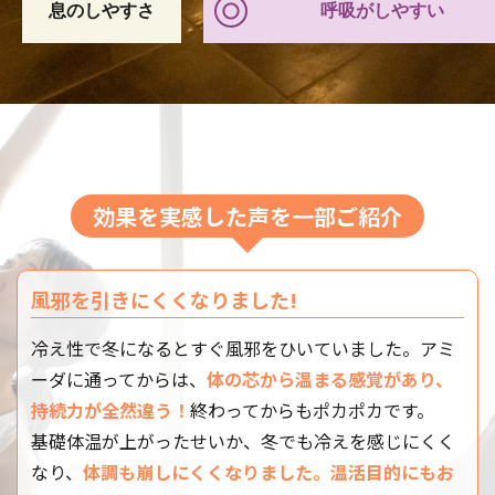
息のしやすさ
呼吸がしやすい
体験予約する
スタジオ
日時
あびこショッピングプ
2026/08/13 16:30 -
ラザ
17:15
レッスン強度
効果を実感した声を一部ご紹介
レッスン内容
アミーダの溶岩石には、ミネラルやバナジウ
風邪を引きにくくなりました!
ム・マイナスイオンなどの栄養素が含まれてい
ます。遠赤外線効果で身体の芯からじわじわと温
冷え性で冬になるとすぐ風邪をひいていました。アミ
まり、さらに美肌効果も得られ、心と身体を癒
してくれます。
ーダに通ってからは、
体の芯から温まる感覚があり、
持続力が全然違う！
終わってからもポカポカです。
【効果】
基礎体温が上がったせいか、冬でも冷えを感じにくく
内臓から全身の血行促進、汗による美肌効果、
なり、
体調も崩しにくくなりました。温活目的にもお
マイナスイオンなどによるリラクゼーション効