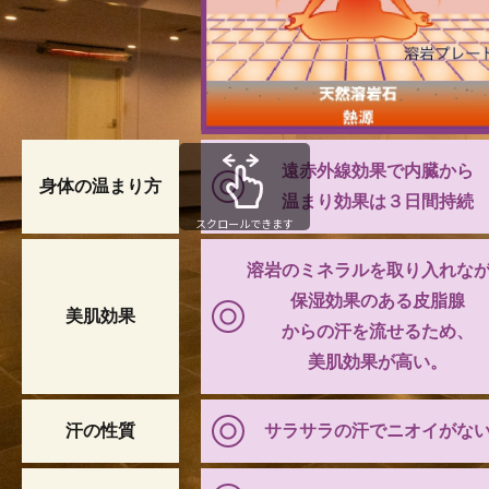
ラザ
15:45
レッスン強度
レッスン内容
アミーダの溶岩石には、ミネラルやバナジウ
ム・マイナスイオンなどの栄養素が含まれてい
ます。遠赤外線効果で身体の芯からじわじわと温
遠赤外線効果で内臓から
身体の温まり方
まり、さらに美肌効果も得られ、心と身体を癒
温まり効果は３日間持続
してくれます。
スクロールできます
【効果】
溶岩のミネラルを取り入れな
内臓から全身の血行促進、汗による美肌効果、
保湿効果のある皮脂腺
美肌効果
マイナスイオンなどによるリラクゼーション効
からの汗を流せるため、
果
美肌効果が高い。
※「溶岩浴」はヨガのレッスンではありませ
ん。
※ヨガのレッスンをご希望の方は★がついてい
汗の性質
サラサラの汗でニオイがな
るレッスンをお選び下さい。